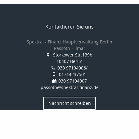
Kontaktieren Sie uns
Spektral - Finanz Hauptverwaltung Berlin
Passoth Hilmar
Storkower Str.139b
10407 Berlin
030 97104006/
01714237501
030 97104007
passoth@spektral-finanz.de
Nachricht schreiben
zum Kundenbereich