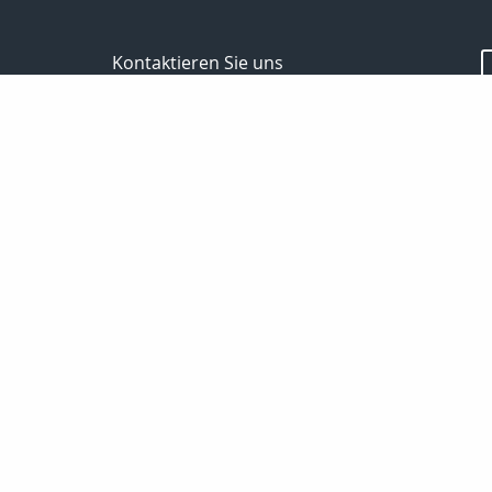
Kontaktieren Sie uns
Spektral - Finanz Hauptverwaltung Berlin
Passoth Hilmar
Storkower Str.139b
10407 Berlin
030 97104006/
01714237501
030 97104007
passoth@spektral-finanz.de
Nachricht schreiben
Startseite
Kontakt
Aktuelles
Lexikon
Links
Erstinformation
Da