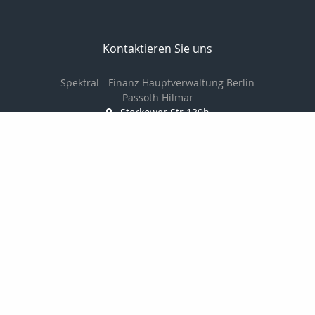
Kontaktieren Sie uns
Spektral - Finanz Hauptverwaltung Berlin
Passoth Hilmar
Storkower Str.139b
10407 Berlin
030 97104006/
01714237501
030 97104007
passoth@spektral-finanz.de
Nachricht schreiben
zum Kundenbereich