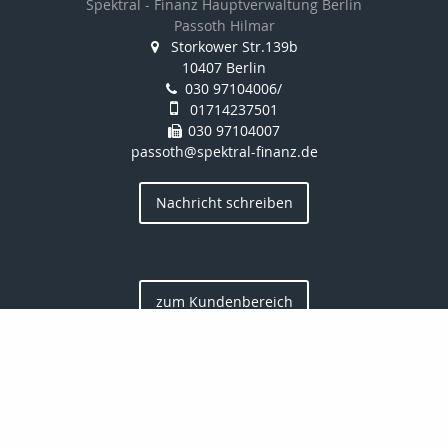
Spektral - Finanz Hauptverwaltung Berlin
Passoth Hilmar
Storkower Str.139b
10407 Berlin
030 97104006/
01714237501
030 97104007
passoth@spektral-finanz.de
Nachricht schreiben
zum Kundenbereich
Startseite
Kontakt