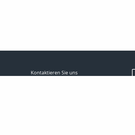
Kontaktieren Sie uns
Spektral - Finanz Hauptverwaltung Berlin
Passoth Hilmar
Storkower Str.139b
10407 Berlin
030 97104006/
01714237501
030 97104007
passoth@spektral-finanz.de