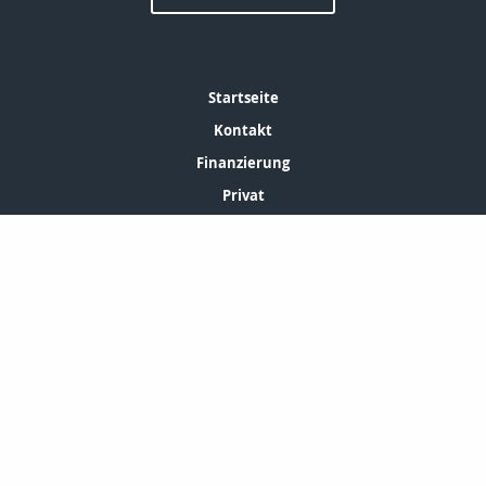
Startseite
Kontakt
Finanzierung
Privat
Onlinerechner
Gewerbe
Geldanlage
ERSTINFORMATION
LEXIKON
SUCHE
Copyright © 2026 powered by
Inveda.net