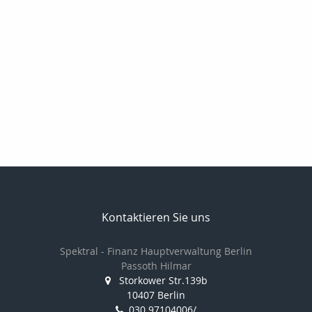
Kontaktieren Sie uns
Spektral - Finanz Hauptverwaltung Berlin
Passoth Hilmar
Storkower Str.139b
10407 Berlin
030 97104006/