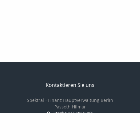
Kontaktieren Sie uns
Spektral - Finanz Hauptverwaltung Berlin
Passoth Hilmar
Storkower Str.139b
10407 Berlin
030 97104006/
01714237501
030 97104007