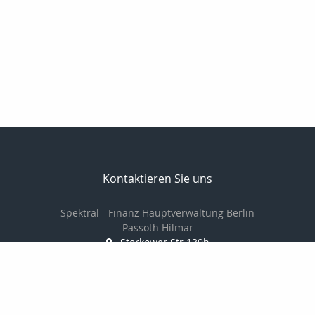
Kontaktieren Sie uns
Spektral - Finanz Hauptverwaltung Berlin
Passoth Hilmar
Storkower Str.139b
10407 Berlin
030 97104006/
01714237501
030 97104007