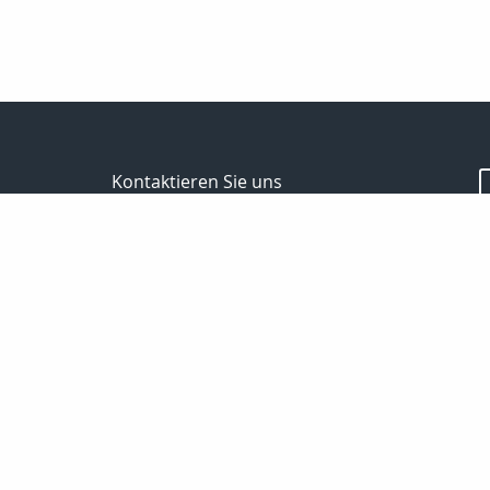
Kontaktieren Sie uns
Spektral - Finanz Hauptverwaltung Berlin
Passoth Hilmar
Storkower Str.139b
10407 Berlin
030 97104006/
01714237501
030 97104007
passoth@spektral-finanz.de
Nachricht schreiben