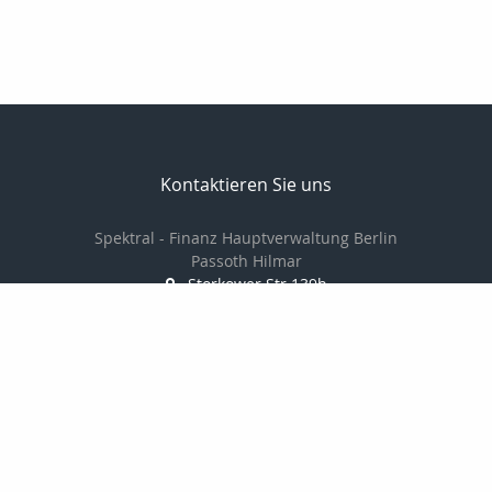
Kontaktieren Sie uns
Spektral - Finanz Hauptverwaltung Berlin
Passoth Hilmar
Storkower Str.139b
10407 Berlin
030 97104006/
01714237501
030 97104007
passoth@spektral-finanz.de
Nachricht schreiben