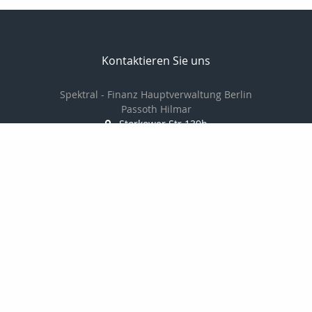
Kontaktieren Sie uns
Spektral - Finanz Hauptverwaltung Berlin
Passoth Hilmar
Storkower Str.139b
10407 Berlin
030 97104006/
01714237501
030 97104007
passoth@spektral-finanz.de
Nachricht schreiben
zum Kundenbereich