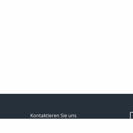
Kontaktieren Sie uns
Spektral - Finanz Hauptverwaltung Berlin
Passoth Hilmar