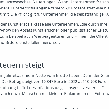
s zum Jahreswechsel Neuerungen. Wenn Unternehmen freischa
ere Künstlersozialabgabe zahlen: 5,0 Prozent statt -wie bish
mit. Die Pflicht gilt für Unternehmer, die selbstständige Kü
 der Künstlersozialkasse alle Unternehmen, „die durch ihre
-how den Absatz künstlerischer oder publizistischer Leist
zum Beispiel auch Werbeagenturen und Firmen, die Öffentlic
 Bilderdienste fallen hierunter.
teuern steigt
uen Jahr etwas mehr Netto vom Brutto haben. Denn der Grun
r Betrag steigt von 10.347 Euro in 2022 auf 10.908 Euro in
rhöhung ist Teil des Inflationsausgleichsgesetzes: jenes Gese
nt auch dazu, Menschen mit kleinem Einkommen das Existen