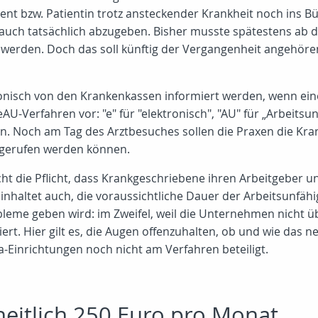
ient bzw. Patientin trotz ansteckender Krankheit noch ins B
 auch tatsächlich abzugeben. Bisher musste spätestens ab d
erden. Doch das soll künftig der Vergangenheit angehören
ronisch von den Krankenkassen informiert werden, wenn ei
AU-Verfahren vor: "e" für "elektronisch", "AU" für „Arbeitsun
en. Noch am Tag des Arztbesuches sollen die Praxen die Kra
gerufen werden können.
cht die Pflicht, dass Krankgeschriebene ihren Arbeitgeber u
nhaltet auch, die voraussichtliche Dauer der Arbeitsunfähi
bleme geben wird: im Zweifel, weil die Unternehmen nicht ü
iert. Hier gilt es, die Augen offenzuhalten, ob und wie das 
-Einrichtungen noch nicht am Verfahren beteiligt.
heitlich 250 Euro pro Monat