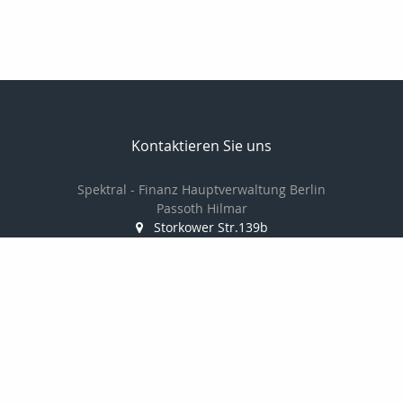
Kontaktieren Sie uns
Spektral - Finanz Hauptverwaltung Berlin
Passoth Hilmar
Storkower Str.139b
10407 Berlin
030 97104006/
01714237501
030 97104007
passoth@spektral-finanz.de
Nachricht schreiben