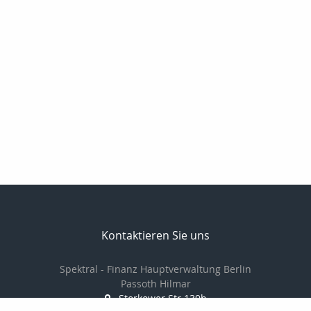
Kontaktieren Sie uns
Spektral - Finanz Hauptverwaltung Berlin
Passoth Hilmar
Storkower Str.139b