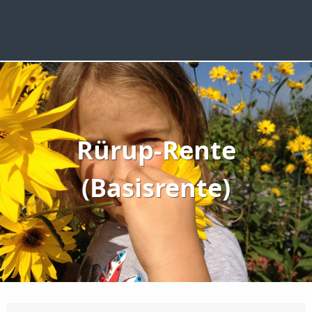
Rürup-Rente
(Basisrente)