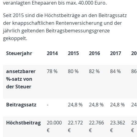
veranlagten Ehepaaren bis max. 40.000 Euro.
Seit 2015 sind die Höchstbeiträge an den Beitragssatz
der knappschaftlichen Rentenversicherung und der
jährlich geltenden Beitragsbemessungsgrenze
gekoppelt.
Steuerjahr
2014
2015
2016
2017
20
ansetzbarer
78 %
80 %
82 %
84 %
86
%-satz von
der Steuer
Beitragssatz
-
24,8 %
24,8 %
24,8 %
24
Höchstbeitrag
20.000
22.172
22.766
23.362
23
€
€
€
€
€