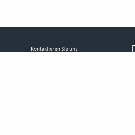
Kontaktieren Sie uns
Spektral - Finanz Hauptverwaltung Berlin
Passoth Hilmar
Storkower Str.139b
10407 Berlin
030 97104006/
01714237501
030 97104007
passoth@spektral-finanz.de
Nachricht schreiben