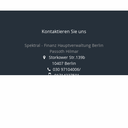
Kontaktieren Sie uns
Spektral - Finanz Hauptverwaltung Berlin
Passoth Hilmar
Storkower Str.139b
10407 Berlin
030 97104006/
01714237501
030 97104007
passoth@spektral-finanz.de
Nachricht schreiben