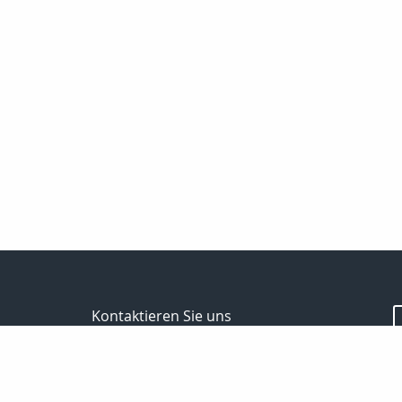
Kontaktieren Sie uns
Spektral - Finanz Hauptverwaltung Berlin
Passoth Hilmar
Storkower Str.139b
10407 Berlin