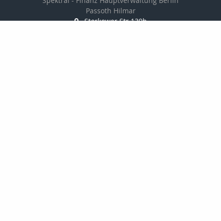
Spektral - Finanz Hauptverwaltung Berlin
Passoth Hilmar
Storkower Str.139b
10407 Berlin
030 97104006/
01714237501
030 97104007
passoth@spektral-finanz.de
Nachricht schreiben
zum Kundenbereich
Startseite
Kontakt