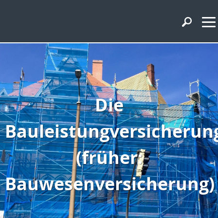
Die
Bauleistungversicherun
(früher:
Bauwesenversicherung)