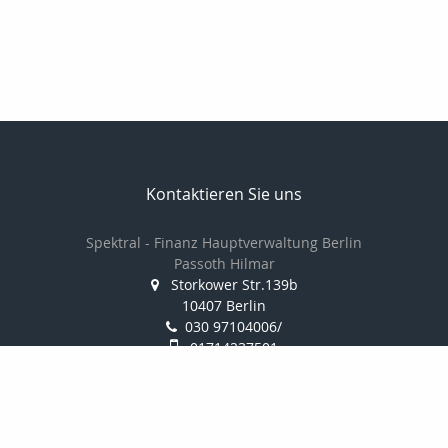
Kontaktieren Sie uns
Spektral - Finanz Hauptverwaltung Berlin
Passoth Hilmar
Storkower Str.139b
10407 Berlin
030 97104006/
01714237501
030 97104007
passoth@spektral-finanz.de
Nachricht schreiben