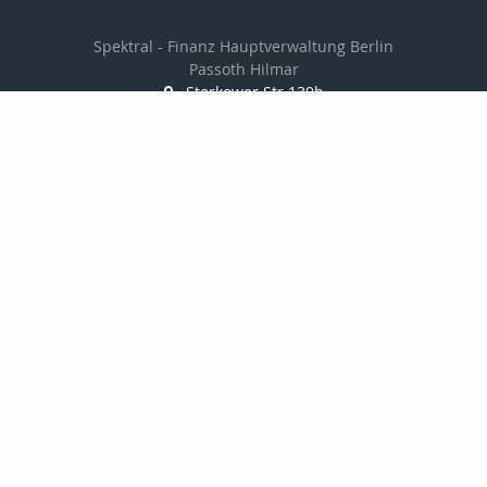
Spektral - Finanz Hauptverwaltung Berlin
Passoth Hilmar
Storkower Str.139b
10407 Berlin
030 97104006/
01714237501
030 97104007
passoth@spektral-finanz.de
Nachricht schreiben
zum Kundenbereich
Startseite