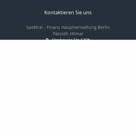
Kontaktieren Sie uns
Spektral - Finanz Hauptverwaltung Berlin
Passoth Hilmar
Storkower Str.139b
10407 Berlin
030 97104006/
01714237501
030 97104007
passoth@spektral-finanz.de
Nachricht schreiben
zum Kundenbereich